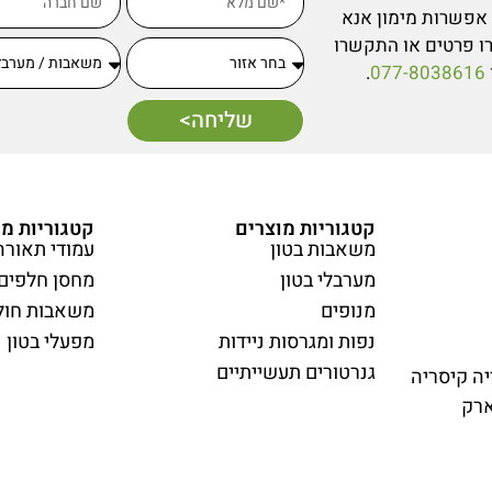
אפשרות מימון אנא
ו פרטים או התקשרו
.
077-8038616
שליחה>
קטגוריות מוצרים
קטגוריות מו
משאבות בטון
עמודי תאורה
מערבלי בטון
מחסן חלפים
מנופים
משאבות חול
נפות ומגרסות ניידות
מפעלי בטון נ
גנרטורים תעשייתיים
ים 15, פארק