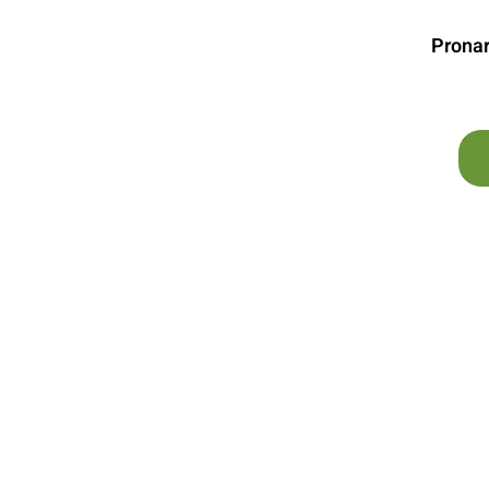
גרסה ניידת (שרדר) Pronar