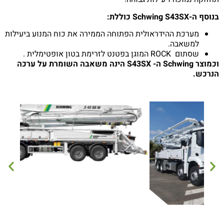
סף ה-Schwing S43SX כוללת:
מערכת ההידראולית הפתוחה הממירה את כוח המנוע ביעילות
למשאבה.
שסתום ROCK המוגן בפטנט לזרימת בטון אופטימלית .
וכמוצר Schwing ה- S43SX הינה משאבה השומרת על ערכה
נרכש.