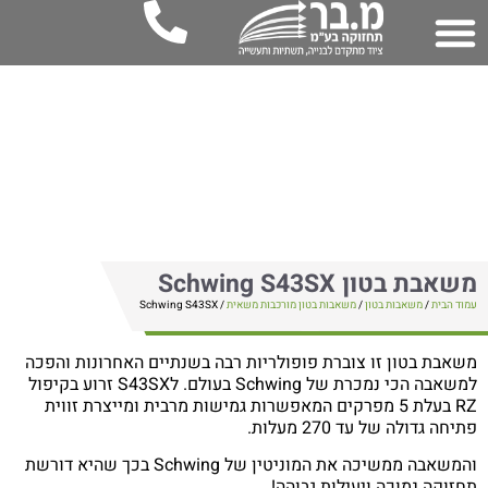
שאבת בטון Schwing S43SX
וד הבית
/
משאבות בטון
/
משאבות בטון מורכבות משאית
/ Schwing S43SX
שאבת בטון זו צוברת פופולריות רבה בשנתיים האחרונות והפכה
למשאבה הכי נמכרת של Schwing בעולם. לS43SX זרוע בקיפול
RZ בעלת 5 מפרקים המאפשרות גמישות מרבית ומייצרת זווית
יחה גדולה של עד 270 מעלות.
והמשאבה ממשיכה את המוניטין של Schwing בכך שהיא דורשת
חזוקה נמוכה ויעילות גבוהה!