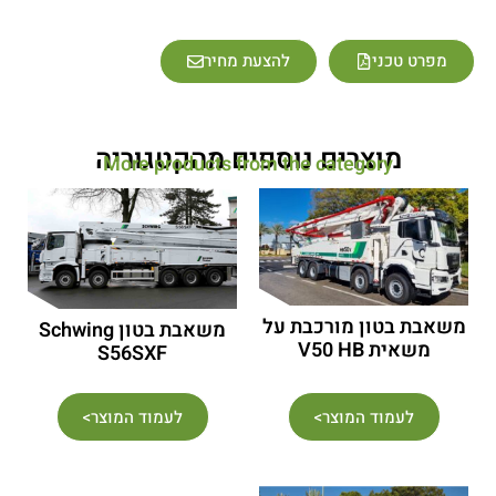
מפרט טכני
להצעת מחיר
מוצרים נוספים מהקטגוריה
More products from the category
משאבת בטון מורכבת על
משאבת בטון Schwing
משאית V50 HB
S56SXF
לעמוד המוצר>
לעמוד המוצר>