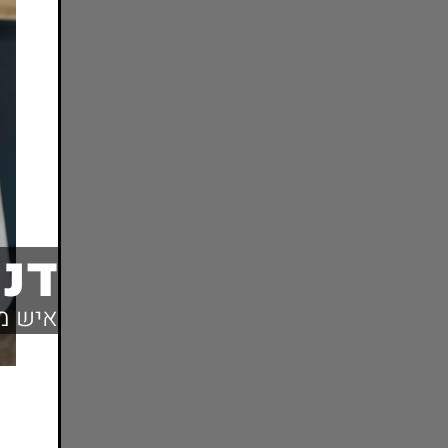
דני
איש מכ