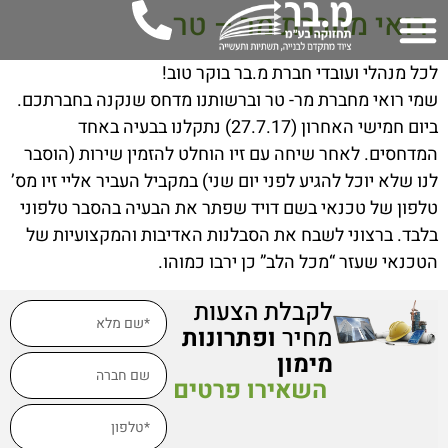
רואי מחברת מר – טר
לכל מנהלי ועובדי חברת מ.בר בוקר טוב!
שמי רואי מחברת מר- טר וברשותנו מדחס שנקנה בחברתכם.
ביום חמישי האחרון (27.7.17) נתקלנו בבעיה באחד
המדחסים. לאחר שיחה עם זיו הוחלט להזמין שירות (הוסבר
לנו שלא יוכל להגיע לפני יום שני) במקביל העביר אליי זיו מס’
טלפון של טכנאי בשם דויד שפתר את הבעיה בהסבר טלפוני
בלבד. ברצוני לשבח את הסבלנות האדיבות והמקצועיות של
הטכנאי שעזר “מכל הלב” כן ירבו כמוהו.
לקבלת הצעות
מחיר
ופתרונות
מימון
השאירו פרטים